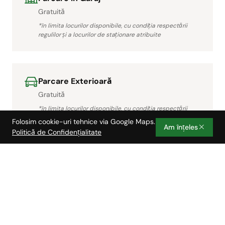
Gratuită
*în limita locurilor disponibile, cu condiția respectării
regulilor și a locurilor de staționare atribuite
Parcare Exterioară
Gratuită
*în limita locurilor disponibile, cu condiția respectării
regulilor și a locurilor de staționare atribuite
Folosim cookie-uri tehnice via Google Maps.
Am înțeles
Politică de Confidențialitate
Terase Exterioare
Zone disponibile pentru fumători
Animale de Companie Acceptate